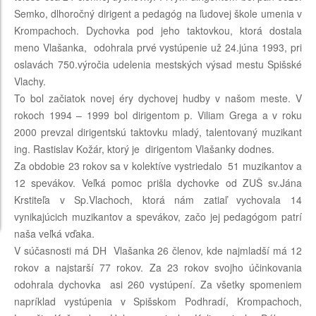
Semko, dlhoročný dirigent a pedagóg na ľudovej škole umenia v
Krompachoch. Dychovka pod jeho taktovkou, ktorá dostala
meno Vlašanka, odohrala prvé vystúpenie už 24.júna 1993, pri
oslavách 750.výročia udelenia mestských výsad mestu Spišské
Vlachy.
To bol začiatok novej éry dychovej hudby v našom meste. V
rokoch 1994 – 1999 bol dirigentom p. Viliam Grega a v roku
2000 prevzal dirigentskú taktovku mladý, talentovaný muzikant
ing. Rastislav Kožár, ktorý je dirigentom Vlašanky dodnes.
Za obdobie 23 rokov sa v kolektíve vystriedalo 51 muzikantov a
12 spevákov. Veľká pomoc prišla dychovke od ZUŠ sv.Jána
Krstiteľa v Sp.Vlachoch, ktorá nám zatiaľ vychovala 14
vynikajúcich muzikantov a spevákov, začo jej pedagógom patrí
naša veľká vďaka.
V súčasnosti má DH Vlašanka 26 členov, kde najmladší má 12
rokov a najstarší 77 rokov. Za 23 rokov svojho účinkovania
odohrala dychovka asi 260 vystúpení. Za všetky spomeniem
napríklad vystúpenia v Spišskom Podhradí, Krompachoch,