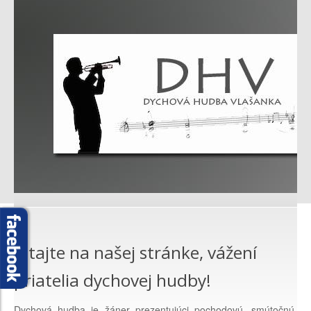
VIDEOGALÉRIA
2 %
KONTAKTY
Vitajte na našej stránke, vážení
priatelia dychovej hudby!
Dychová hudba je žáner prezentujúci pochodovú, smútočnú,