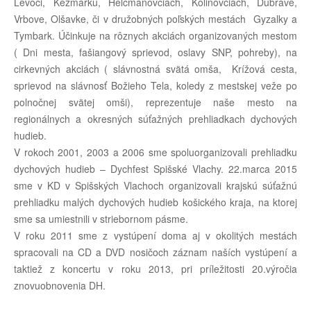
Levoči, Kežmarku, Helcmanovciach, Kolinovciach, Dúbrave,
Vrbove, Olšavke, či v družobných poľských mestách Gyzalky a
Tymbark. Účinkuje na rôznych akciách organizovaných mestom
( Dni mesta, fašiangový sprievod, oslavy SNP, pohreby), na
cirkevných akciách ( slávnostná svätá omša, Krížová cesta,
sprievod na slávnosť Božieho Tela, koledy z mestskej veže po
polnočnej svätej omši), reprezentuje naše mesto na
regionálnych a okresných súťažných prehliadkach dychových
hudieb.
V rokoch 2001, 2003 a 2006 sme spoluorganizovali prehliadku
dychových hudieb – Dychfest Spišské Vlachy. 22.marca 2015
sme v KD v Spišských Vlachoch organizovali krajskú súťažnú
prehliadku malých dychových hudieb košického kraja, na ktorej
sme sa umiestnili v striebornom pásme.
V roku 2011 sme z vystúpení doma aj v okolitých mestách
spracovali na CD a DVD nosičoch záznam naších vystúpení a
taktiež z koncertu v roku 2013, pri príležitosti 20.výročia
znovuobnovenia DH.