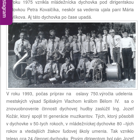
Instagram
V roku 1975 vznikla mládežnícka dychovka pod dirigentskou
taktovkou Petra Kovalčíka, neskôr sa vedenia ujala pani Mária
Pavlíkova. Aj táto dychovka po čase upadá.
V roku 1993, počas príprav na oslavy 750.výročia udelenia
mestských výsad Spišským Vlachom kráľom Bélom IV. sa o
znovuobnovenie činnosti dychovej hudby zaslúžil Ing. Jozef
Kožár, ktorý spojil tri generácie muzikantov. Tých, ktorý pôsobili
v dychovke v 50-tych rokoch, v mládežníckej dychovke 80 –tých
rokov a vtedajších žiakov ľudovej školy umenia. Tak vzniklo
teleso cca 24 člennej dychovky. Prvým dirigentom bol pán Jozef